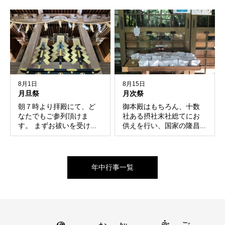
8月1日
8月15日
月旦祭
月次祭
朝７時より拝殿にて、ど
御本殿はもちろん、十数
なたでもご参列頂けま
社ある摂社末社総てにお
す。 まずお祓いを受け...
供えを行い、国家の隆昌...
年中行事一覧
催し
参拝・ご祈願
ご由緒